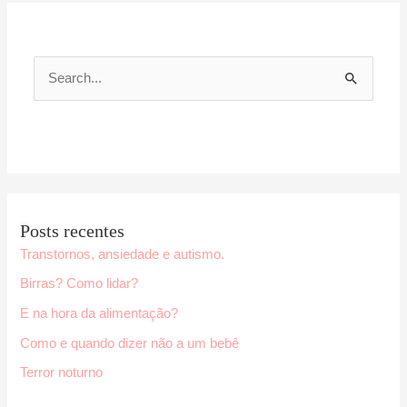
P
e
s
q
u
i
Posts recentes
s
Transtornos, ansiedade e autismo.
a
Birras? Como lidar?
r
E na hora da alimentação?
p
Como e quando dizer não a um bebê
o
r
Terror noturno
: