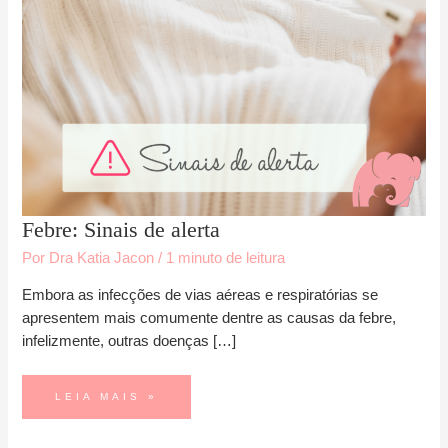
FEBRE:
Febre: Sinais de alerta
SINAIS
DE
ALERTA
Por
Dra Katia Jacon
/
1 minuto de leitura
Embora as infecções de vias aéreas e respiratórias se
apresentem mais comumente dentre as causas da febre,
infelizmente, outras doenças […]
LEIA MAIS »