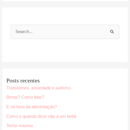
P
e
s
q
u
i
Posts recentes
s
Transtornos, ansiedade e autismo.
a
Birras? Como lidar?
r
E na hora da alimentação?
p
Como e quando dizer não a um bebê
o
r
Terror noturno